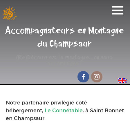
Activités
Accompagnateurs en Montagne
Réservation
du Champsaur
Nos Partenaires
(Re)Découvrez la montagne... on vous
Scolaire
accompagne !
Groupe de randonnée
Séjour jeunesse
Facebook
Instagram
Qui sommes-nous ?
Notre partenaire privilégié coté
Contact et accès
hébergement,
Le Connétable
, à Saint Bonnet
en Champsaur.