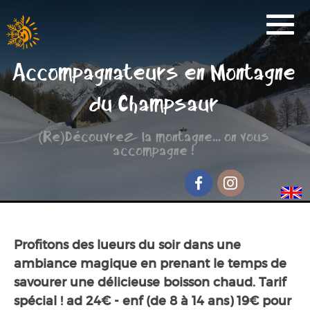
Activités
Accompagnateurs en Montagne
Réservation
du Champsaur
Nos Partenaires
(Re)Découvrez la montagne... on vous
Scolaire
accompagne !
Groupe de randonnée
Séjour jeunesse
Facebook
Instagram
Qui sommes-nous ?
Profitons des lueurs du soir dans une
Contact et accès
ambiance magique en prenant le temps de
savourer une délicieuse boisson chaud. Tarif
spécial ! ad 24€ - enf (de 8 à 14 ans) 19€ pour