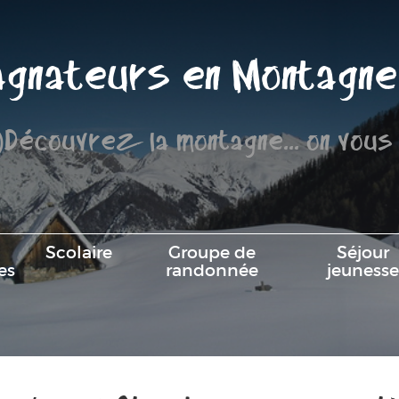
gnateurs en Montagne
)Découvrez la montagne... on vous
Scolaire
Groupe de
Séjour
es
randonnée
jeunesse