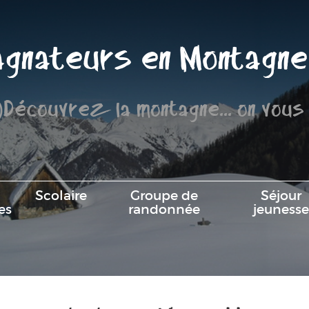
gnateurs en Montagne
)Découvrez la montagne... on vous
Scolaire
Groupe de
Séjour
es
randonnée
jeunesse