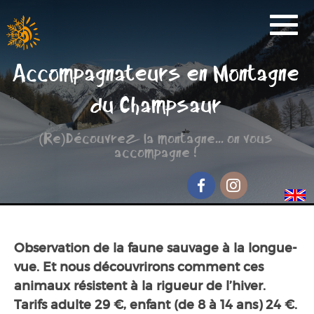
Activités
Accompagnateurs en Montagne
Réservation
du Champsaur
Nos Partenaires
(Re)Découvrez la montagne... on vous
Scolaire
accompagne !
Groupe de randonnée
Séjour jeunesse
Facebook
Instagram
Qui sommes-nous ?
Observation de la faune sauvage à la longue-
Contact et accès
vue. Et nous découvrirons comment ces
animaux résistent à la rigueur de l’hiver.
Tarifs adulte 29 €, enfant (de 8 à 14 ans) 24 €.