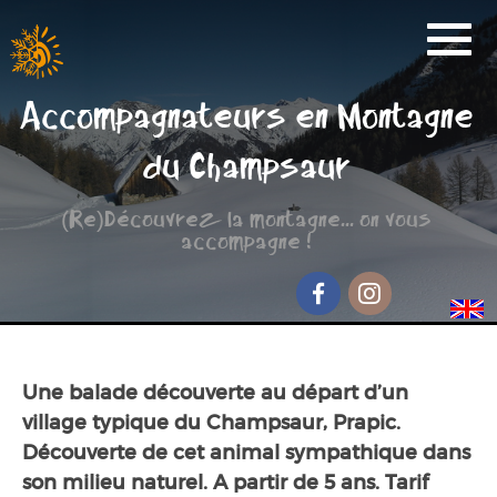
Activités
Accompagnateurs en Montagne
Réservation
du Champsaur
Nos Partenaires
(Re)Découvrez la montagne... on vous
Scolaire
accompagne !
Groupe de randonnée
Séjour jeunesse
Facebook
Instagram
Qui sommes-nous ?
Une balade découverte au départ d’un
Contact et accès
village typique du Champsaur, Prapic.
Découverte de cet animal sympathique dans
son milieu naturel. A partir de 5 ans. Tarif