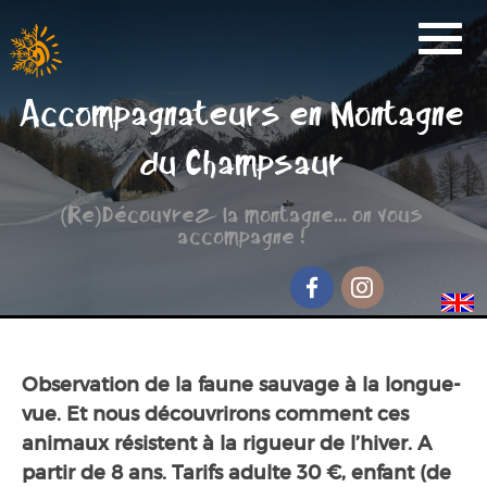
Activités
Accompagnateurs en Montagne
Réservation
du Champsaur
Nos Partenaires
(Re)Découvrez la montagne... on vous
Scolaire
accompagne !
Groupe de randonnée
Séjour jeunesse
Facebook
Instagram
Qui sommes-nous ?
Observation de la faune sauvage à la longue-
Contact et accès
vue. Et nous découvrirons comment ces
animaux résistent à la rigueur de l’hiver. A
partir de 8 ans. Tarifs adulte 30 €, enfant (de