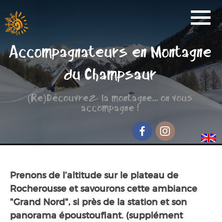
Activités
Accompagnateurs en Montagne
Réservation
du Champsaur
Nos Partenaires
(Re)Découvrez la montagne... on vous
Scolaire
accompagne !
Groupe de randonnée
Séjour jeunesse
Facebook
Instagram
Qui sommes-nous ?
Prenons de l’altitude sur le plateau de
Contact et accès
Rocherousse et savourons cette ambiance
"Grand Nord", si près de la station et son
panorama époustouflant. (supplément