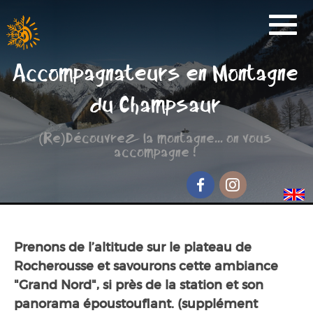
Activités
Accompagnateurs en Montagne
Réservation
du Champsaur
Nos Partenaires
(Re)Découvrez la montagne... on vous
Scolaire
accompagne !
Groupe de randonnée
Séjour jeunesse
Facebook
Instagram
Qui sommes-nous ?
Prenons de l’altitude sur le plateau de
Contact et accès
Rocherousse et savourons cette ambiance
"Grand Nord", si près de la station et son
panorama époustouflant. (supplément