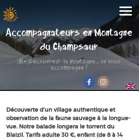
Activités
Accompagnateurs en Montagne
Réservation
du Champsaur
Nos Partenaires
(Re)Découvrez la montagne... on vous
Scolaire
accompagne !
Groupe de randonnée
Séjour jeunesse
Facebook
Instagram
Qui sommes-nous ?
Découverte d’un village authentique et
Contact et accès
observation de la faune sauvage à la longue-
vue. Notre balade longera le torrent du
Blaizil. Tarifs adulte 30 €, enfant (de 8 à 14