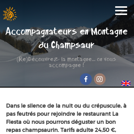
Activités
Accompagnateurs en Montagne
Réservation
du Champsaur
Nos Partenaires
(Re)Découvrez la montagne... on vous
Scolaire
accompagne !
Groupe de randonnée
Séjour jeunesse
Facebook
Instagram
Qui sommes-nous ?
Dans le silence de la nuit ou du crépuscule, à
Contact et accès
pas feutrés pour rejoindre le restaurant La
Fiesta où nous pourrons déguster un bon
repas champsaurin. Tarifs adulte 24,50 €,