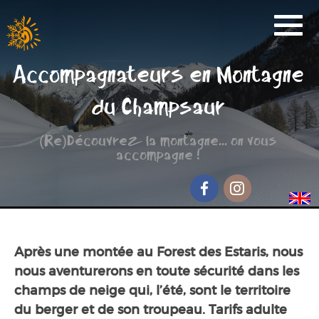
Activités
Accompagnateurs en Montagne
Réservation
du Champsaur
Nos Partenaires
(Re)Découvrez la montagne... on vous
Scolaire
accompagne !
Groupe de randonnée
Séjour jeunesse
Facebook
Instagram
Qui sommes-nous ?
Après une montée au Forest des Estaris, nous
Contact et accès
nous aventurerons en toute sécurité dans les
champs de neige qui, l’été, sont le territoire
du berger et de son troupeau. Tarifs adulte