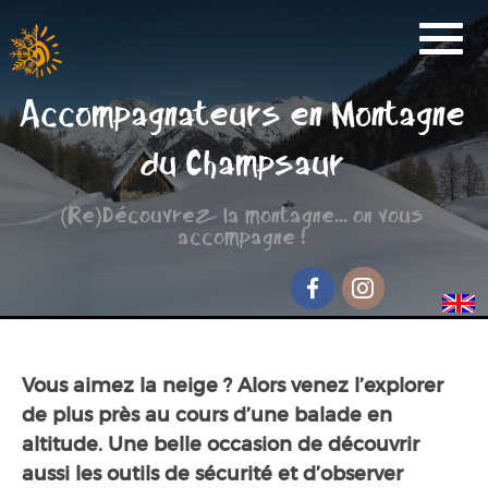
Activités
Accompagnateurs en Montagne
Réservation
du Champsaur
Nos Partenaires
(Re)Découvrez la montagne... on vous
Scolaire
accompagne !
Groupe de randonnée
Séjour jeunesse
Facebook
Instagram
Qui sommes-nous ?
Vous aimez la neige ? Alors venez l’explorer
Contact et accès
de plus près au cours d’une balade en
altitude. Une belle occasion de découvrir
aussi les outils de sécurité et d’observer