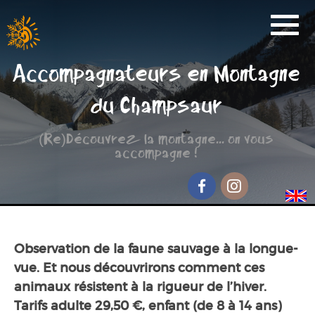
Activités
Accompagnateurs en Montagne
Réservation
du Champsaur
Nos Partenaires
(Re)Découvrez la montagne... on vous
Scolaire
accompagne !
Groupe de randonnée
Séjour jeunesse
Facebook
Instagram
Qui sommes-nous ?
Observation de la faune sauvage à la longue-
Contact et accès
vue. Et nous découvrirons comment ces
animaux résistent à la rigueur de l’hiver.
Tarifs adulte 29,50 €, enfant (de 8 à 14 ans)