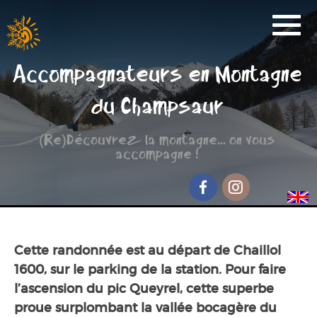
Activités
Accompagnateurs en Montagne
Réservation
du Champsaur
Nos Partenaires
(Re)Découvrez la montagne... on vous
Scolaire
accompagne !
Groupe de randonnée
Séjour jeunesse
Facebook
Instagram
Qui sommes-nous ?
Cette randonnée est au départ de Chaillol
Contact et accès
1600, sur le parking de la station. Pour faire
l’ascension du pic Queyrel, cette superbe
proue surplombant la vallée bocagère du