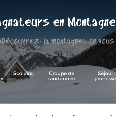
gnateurs en Montagne
)Découvrez la montagne... on vous
Scolaire
Groupe de
Séjour
es
randonnée
jeunesse