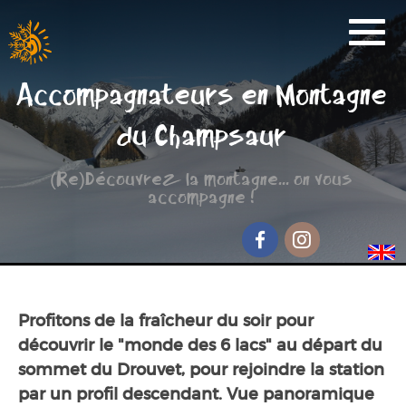
Activités
Accompagnateurs en Montagne
Réservation
du Champsaur
Nos Partenaires
(Re)Découvrez la montagne... on vous
Scolaire
accompagne !
Groupe de randonnée
Séjour jeunesse
Facebook
Instagram
Qui sommes-nous ?
Profitons de la fraîcheur du soir pour
Contact et accès
découvrir le "monde des 6 lacs" au départ du
sommet du Drouvet, pour rejoindre la station
par un profil descendant. Vue panoramique