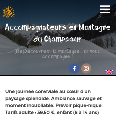
Activités
Accompagnateurs en Montagne
Réservation
du Champsaur
Nos Partenaires
(Re)Découvrez la montagne... on vous
Scolaire
accompagne !
Groupe de randonnée
Séjour jeunesse
Facebook
Instagram
Qui sommes-nous ?
Une journée conviviale au cœur d’un
Contact et accès
paysage splendide. Ambiance sauvage et
moment inoubliable. Prévoir pique-nique.
Tarifs adulte : 39,50 €, enfant (8 à 14 ans)