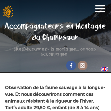
Activités
Accompagnateurs en Montagne
Réservation
du Champsaur
Nos Partenaires
(Re)Découvrez la montagne... on vous
Scolaire
accompagne !
Groupe de randonnée
Séjour jeunesse
Facebook
Instagram
Qui sommes-nous ?
Observation de la faune sauvage à la longue-
Contact et accès
vue. Et nous découvrirons comment ces
animaux résistent à la rigueur de l’hiver.
Tarifs adulte 29,50 €, enfant (de 8 à 14 ans)