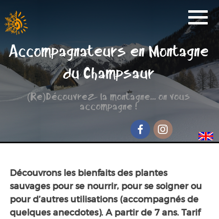
Activités
Accompagnateurs en Montagne
Réservation
du Champsaur
Nos Partenaires
(Re)Découvrez la montagne... on vous
Scolaire
accompagne !
Groupe de randonnée
Séjour jeunesse
Facebook
Instagram
Qui sommes-nous ?
Découvrons les bienfaits des plantes
Contact et accès
sauvages pour se nourrir, pour se soigner ou
pour d’autres utilisations (accompagnés de
quelques anecdotes). A partir de 7 ans. Tarif