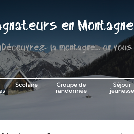
gnateurs en Montagne
)Découvrez la montagne... on vous
Scolaire
Groupe de
Séjour
es
randonnée
jeunesse