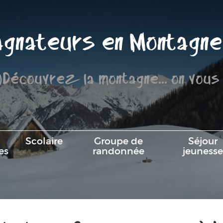
gnateurs en Montagne
)Découvrez la montagne... on vous
Scolaire
Groupe de
Séjour
es
randonnée
jeunesse