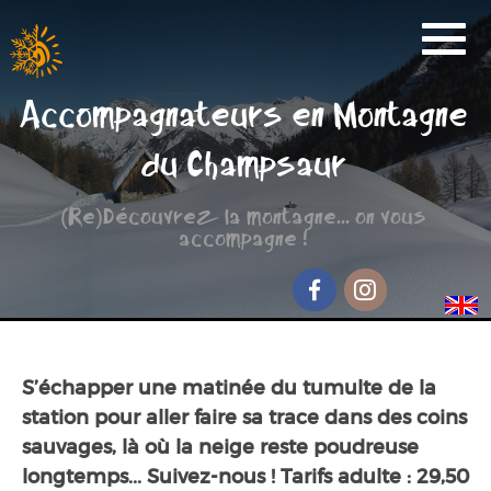
Activités
Accompagnateurs en Montagne
Réservation
du Champsaur
Nos Partenaires
(Re)Découvrez la montagne... on vous
Scolaire
accompagne !
Groupe de randonnée
Séjour jeunesse
Facebook
Instagram
Qui sommes-nous ?
S’échapper une matinée du tumulte de la
Contact et accès
station pour aller faire sa trace dans des coins
sauvages, là où la neige reste poudreuse
longtemps... Suivez-nous ! Tarifs adulte : 29,50