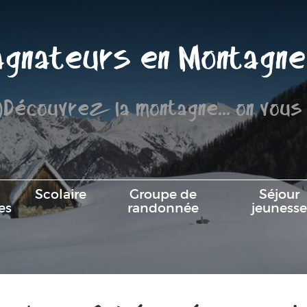
gnateurs en Montagne
)Découvrez la montagne... on vous
Scolaire
Groupe de
Séjour
es
randonnée
jeunesse